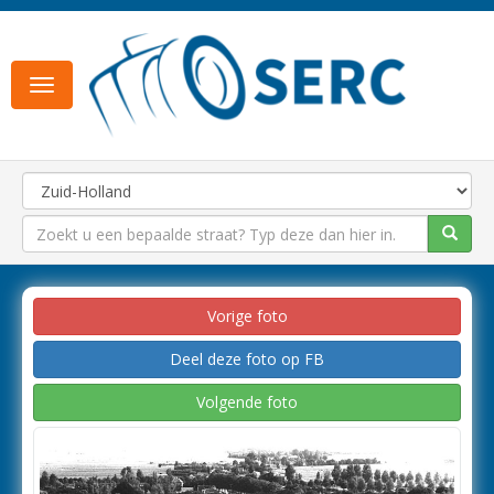
Toggle
navigation
Vorige foto
Deel deze foto op FB
Volgende foto