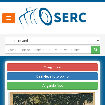
Toggle
navigation
Vorige foto
Deel deze foto op FB
Volgende foto