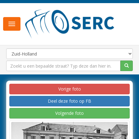
Toggle
navigation
Vorige foto
Deel deze foto op FB
Volgende foto