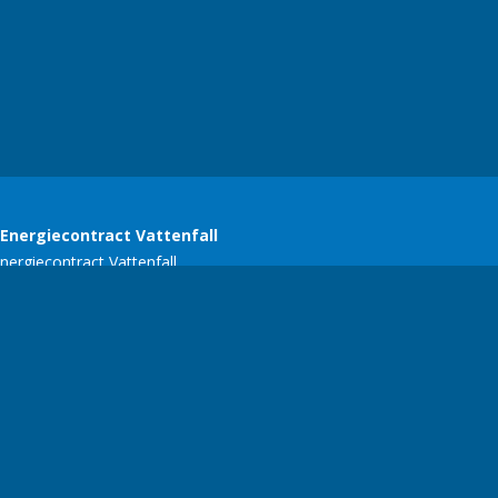
SERC
E-mail:
ariekers@gmail.com
| Telefoonnummer:
+356 77134618