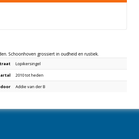
en. Schoonhoven grossiert in oudheid en rustiek.
traat
Lopikersingel
aartal
2010 tot heden
 door
Addie van der B