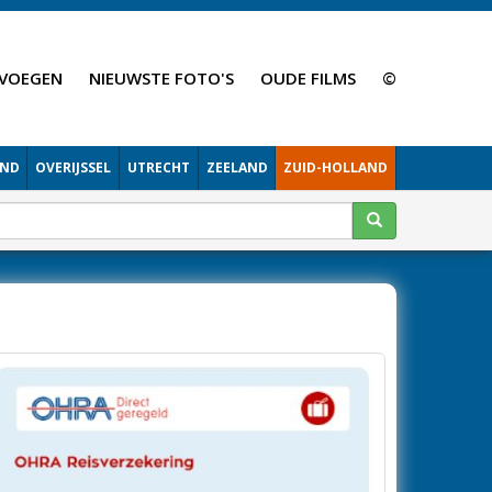
VOEGEN
NIEUWSTE FOTO'S
OUDE FILMS
©
AND
OVERIJSSEL
UTRECHT
ZEELAND
ZUID-HOLLAND