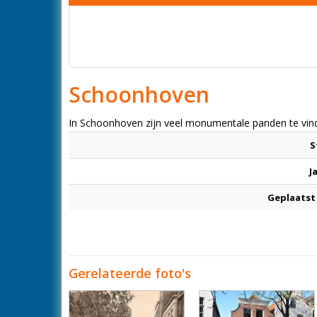
Schoonhoven
In Schoonhoven zijn veel monumentale panden te vind
S
J
Geplaatst
Gerelateerde foto's