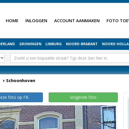
HOME
INLOGGEN
ACCOUNT AANMAKEN
FOTO TOE
DERLAND
GRONINGEN
LIMBURG
NOORD-BRABANT
NOORD-HOLL
Schoonhoven
deze foto op FB
Volgende foto