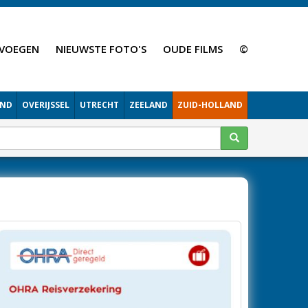
VOEGEN
NIEUWSTE FOTO'S
OUDE FILMS
©
AND
OVERIJSSEL
UTRECHT
ZEELAND
ZUID-HOLLAND