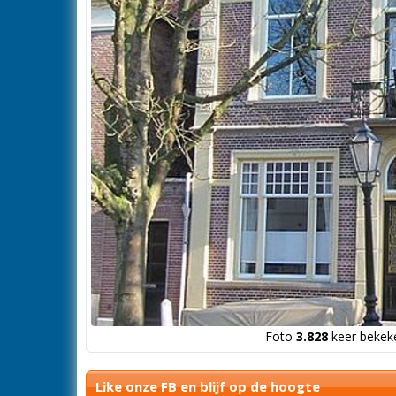
Foto
3.828
keer bekeke
Like onze FB en blijf op de hoogte