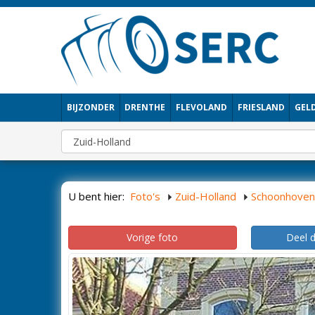
BIJZONDER
DRENTHE
FLEVOLAND
FRIESLAND
GEL
U bent hier:
Foto's
Zuid-Holland
Schoonhoven
Vorige foto
Deel 