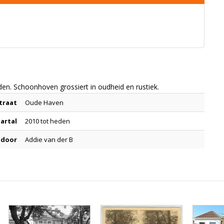
en. Schoonhoven grossiert in oudheid en rustiek.
traat
Oude Haven
aartal
2010 tot heden
 door
Addie van der B