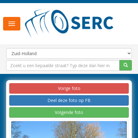
Toggle
navigation
Vorige foto
Deel deze foto op FB
Volgende foto