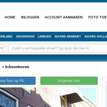
HOME
INLOGGEN
ACCOUNT AANMAKEN
FOTO TOE
DERLAND
GRONINGEN
LIMBURG
NOORD-BRABANT
NOORD-HOLL
Schoonhoven
deze foto op FB
Volgende foto