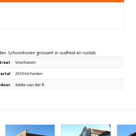
en. Schoonhoven grossiert in oudheid en rustiek.
traat
Voorhaven
aartal
2010 tot heden
 door
Addie van der B