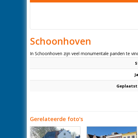
Schoonhoven
In Schoonhoven zijn veel monumentale panden te vind
S
J
Geplaatst
Gerelateerde foto's