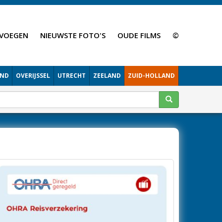
VOEGEN
NIEUWSTE FOTO'S
OUDE FILMS
©
AND
OVERIJSSEL
UTRECHT
ZEELAND
ZUID-HOLLAND