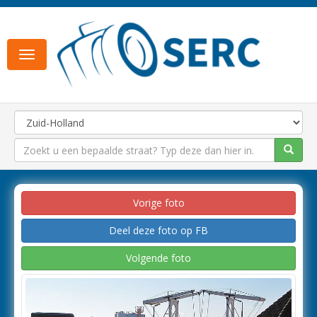
Toggle
navigation
Vorige foto
Deel deze foto op FB
Volgende foto