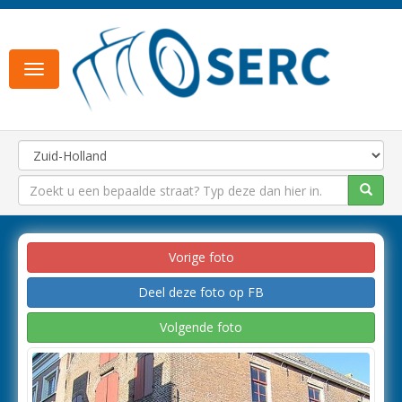
Toggle
navigation
Vorige foto
Deel deze foto op FB
Volgende foto