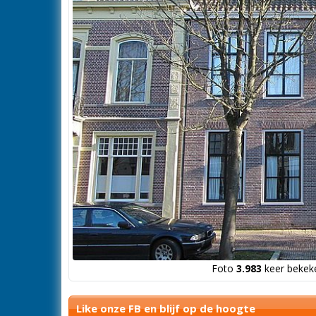
Foto
3.983
keer bekeke
Like onze FB en blijf op de hoogte