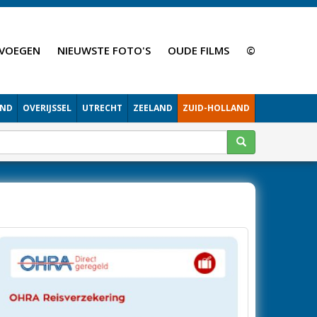
VOEGEN
NIEUWSTE FOTO'S
OUDE FILMS
©
AND
OVERIJSSEL
UTRECHT
ZEELAND
ZUID-HOLLAND