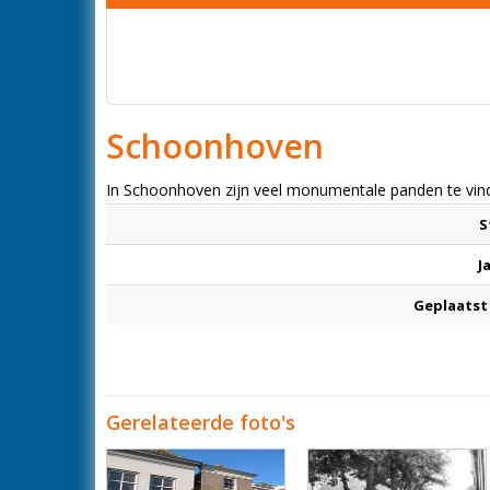
Schoonhoven
In Schoonhoven zijn veel monumentale panden te vind
S
J
Geplaatst
Gerelateerde foto's