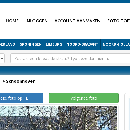
HOME
INLOGGEN
ACCOUNT AANMAKEN
FOTO TOE
DERLAND
GRONINGEN
LIMBURG
NOORD-BRABANT
NOORD-HOLL
Schoonhoven
deze foto op FB
Volgende foto