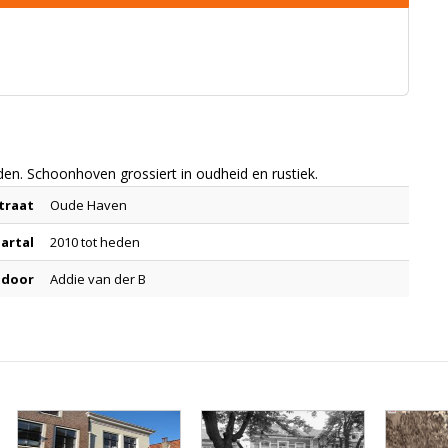
en. Schoonhoven grossiert in oudheid en rustiek.
traat
Oude Haven
aartal
2010 tot heden
 door
Addie van der B