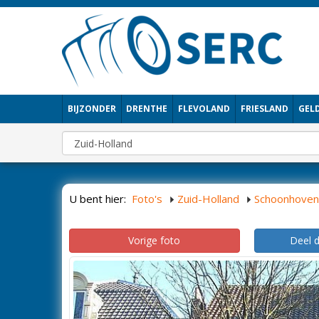
BIJZONDER
DRENTHE
FLEVOLAND
FRIESLAND
GEL
U bent hier:
Foto's
Zuid-Holland
Schoonhoven
Vorige foto
Deel 