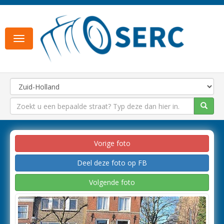
Toggle
navigation
Vorige foto
Deel deze foto op FB
Volgende foto