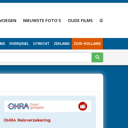
VOEGEN
NIEUWSTE FOTO'S
OUDE FILMS
©
AND
OVERIJSSEL
UTRECHT
ZEELAND
ZUID-HOLLAND