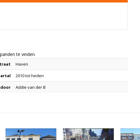
panden te vinden.
traat
Haven
aartal
2010 tot heden
 door
Addie van der B