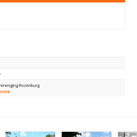
0
 Vereniging Rozenburg
bsite