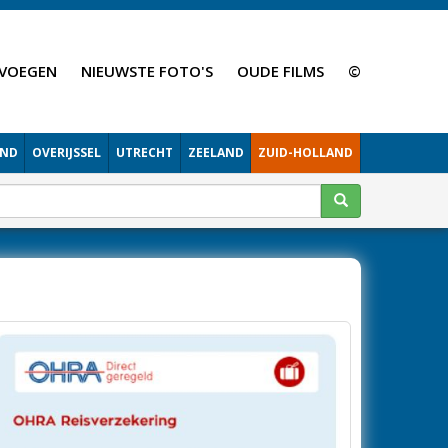
VOEGEN
NIEUWSTE FOTO'S
OUDE FILMS
©
AND
OVERIJSSEL
UTRECHT
ZEELAND
ZUID-HOLLAND