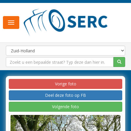
Toggle
navigation
Vorige foto
Deel deze foto op FB
Volgende foto