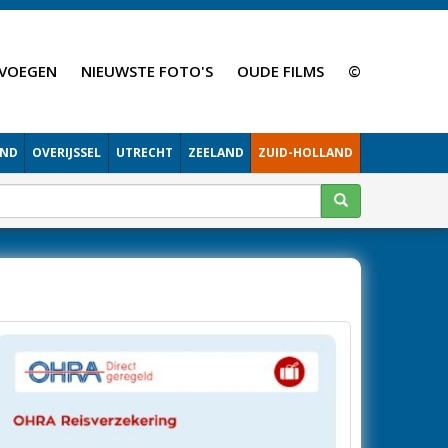
VOEGEN
NIEUWSTE FOTO'S
OUDE FILMS
©
AND
OVERIJSSEL
UTRECHT
ZEELAND
ZUID-HOLLAND