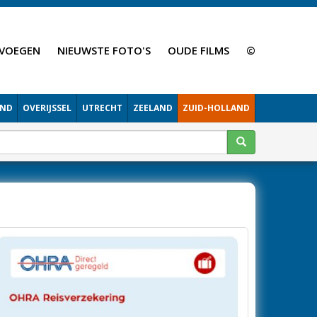
VOEGEN
NIEUWSTE FOTO'S
OUDE FILMS
©
AND
OVERIJSSEL
UTRECHT
ZEELAND
ZUID-HOLLAND