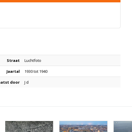
Straat
Luchtfoto
Jaartal
1930 tot 1940
aatst door
J d