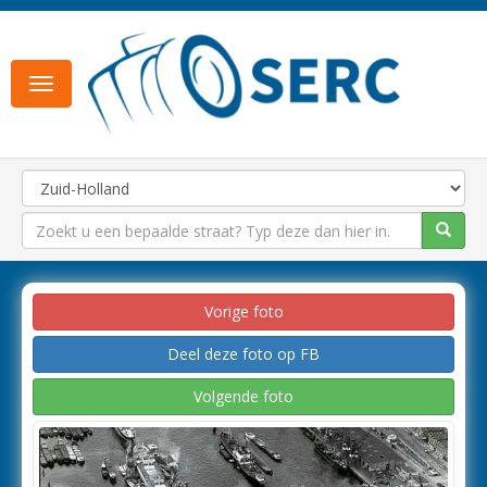
Toggle
navigation
Vorige foto
Deel deze foto op FB
Volgende foto