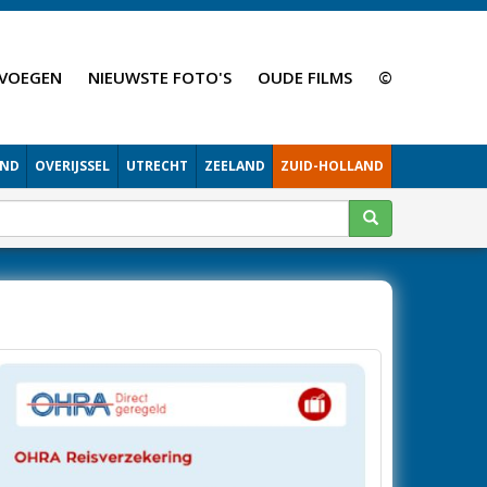
VOEGEN
NIEUWSTE FOTO'S
OUDE FILMS
©
AND
OVERIJSSEL
UTRECHT
ZEELAND
ZUID-HOLLAND