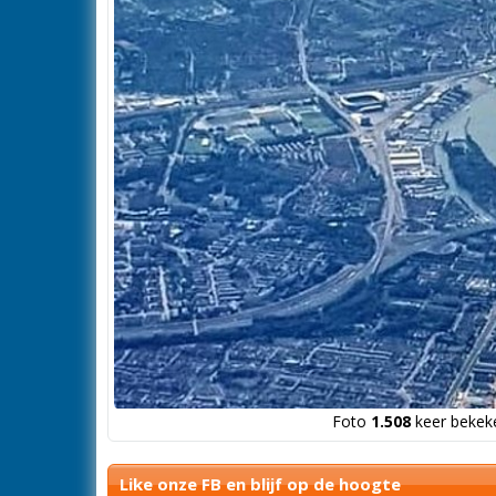
Foto
1.508
keer bekeke
Like onze FB en blijf op de hoogte