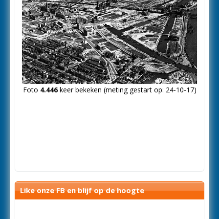
Foto
4.446
keer bekeken (meting gestart op: 24-10-17)
Like onze FB en blijf op de hoogte