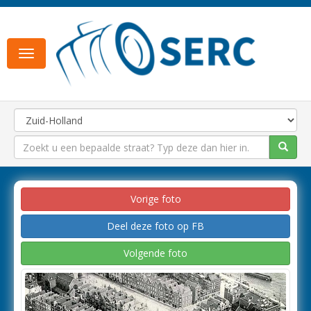
Toggle
navigation
Vorige foto
Deel deze foto op FB
Volgende foto