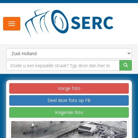
Toggle
navigation
Vorige foto
Deel deze foto op FB
Volgende foto