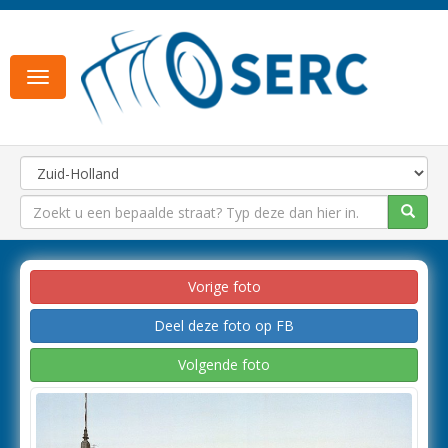
Toggle
navigation
Vorige foto
Deel deze foto op FB
Volgende foto