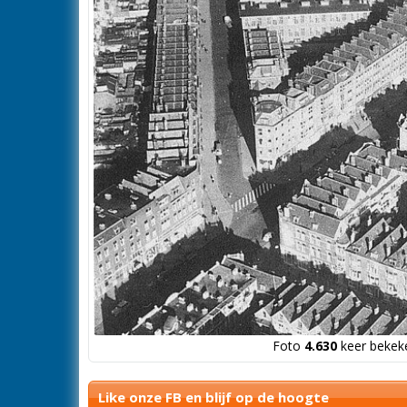
Foto
4.630
keer bekeke
Like onze FB en blijf op de hoogte