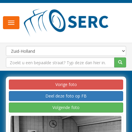
Toggle
navigation
Vorige foto
Deel deze foto op FB
Volgende foto