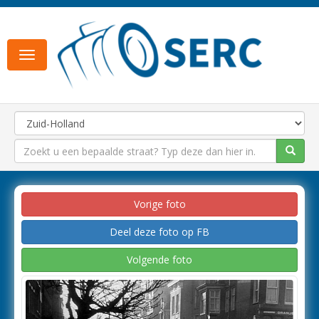
Toggle
navigation
Vorige foto
Deel deze foto op FB
Volgende foto