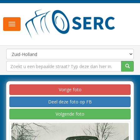
Toggle
navigation
Vorige foto
Deel deze foto op FB
Volgende foto