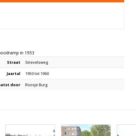
snoodramp in 1953
Straat
Strevelsweg
Jaartal
1950 tot 1960
aatst door
Roosje Burg