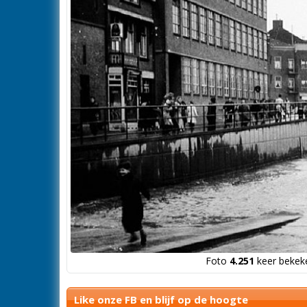
Foto
4.251
keer bekeke
Like onze FB en blijf op de hoogte