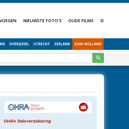
VOEGEN
NIEUWSTE FOTO'S
OUDE FILMS
©
AND
OVERIJSSEL
UTRECHT
ZEELAND
ZUID-HOLLAND