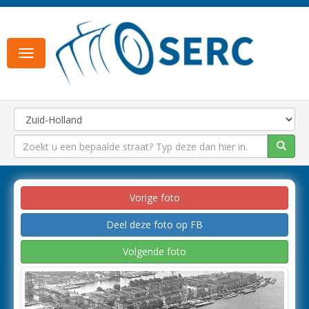
Toggle
navigation
Vorige foto
Deel deze foto op FB
Volgende foto