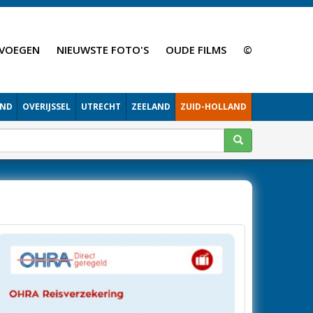
VOEGEN
NIEUWSTE FOTO'S
OUDE FILMS
©
AND
OVERIJSSEL
UTRECHT
ZEELAND
ZUID-HOLLAND