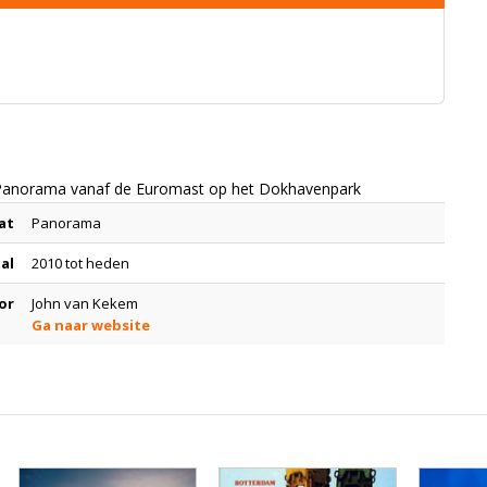
 Panorama vanaf de Euromast op het Dokhavenpark
at
Panorama
tal
2010 tot heden
or
John van Kekem
Ga naar website