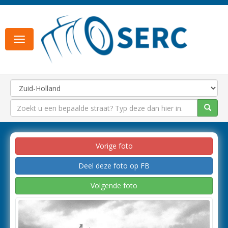
Toggle
navigation
Vorige foto
Deel deze foto op FB
Volgende foto