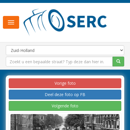
Toggle
navigation
Vorige foto
Deel deze foto op FB
Volgende foto