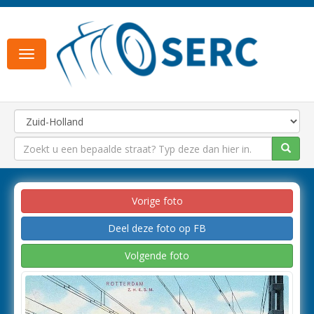
Toggle
navigation
Vorige foto
Deel deze foto op FB
Volgende foto