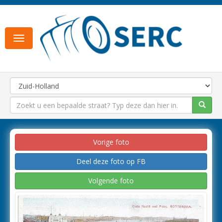
Toggle
navigation
Vorige foto
Deel deze foto op FB
Volgende foto