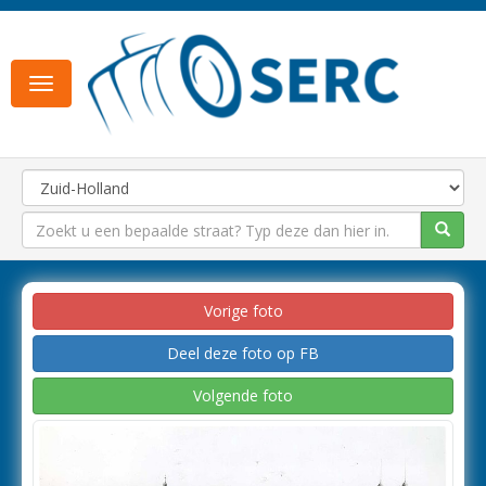
Toggle
navigation
Vorige foto
Deel deze foto op FB
Volgende foto