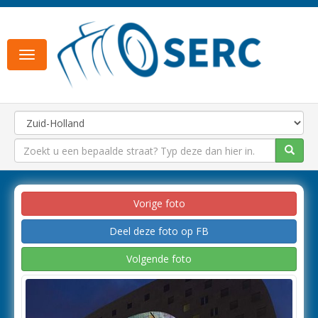
Toggle
navigation
Vorige foto
Deel deze foto op FB
Volgende foto