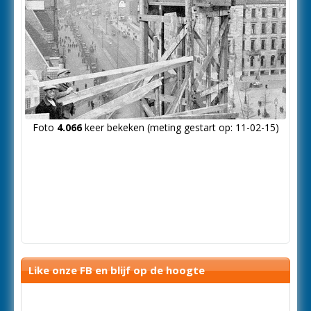
Foto
4.066
keer bekeken (meting gestart op: 11-02-15)
Like onze FB en blijf op de hoogte