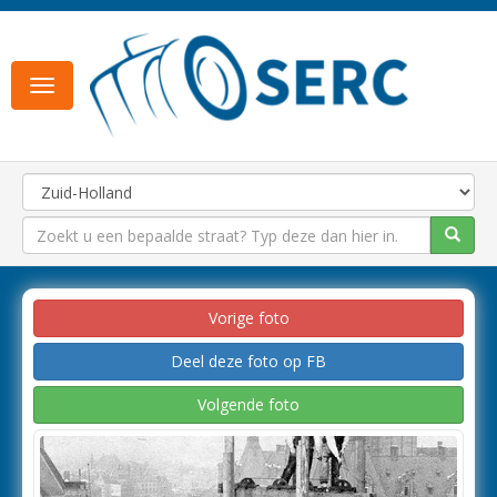
Toggle
navigation
Vorige foto
Deel deze foto op FB
Volgende foto