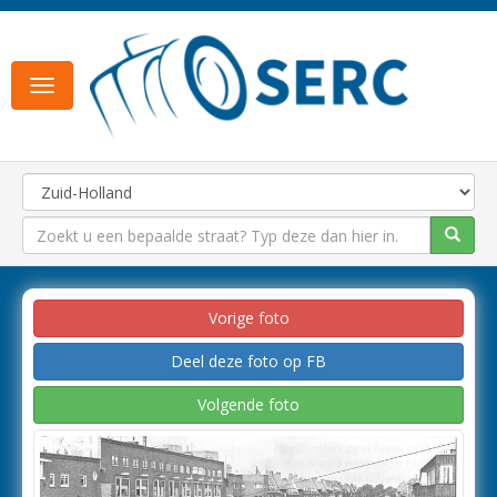
Toggle
navigation
Vorige foto
Deel deze foto op FB
Volgende foto