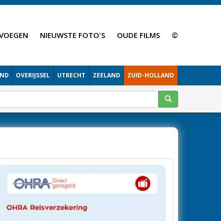
VOEGEN
NIEUWSTE FOTO'S
OUDE FILMS
©
AND
OVERIJSSEL
UTRECHT
ZEELAND
ZUID-HOLLAND