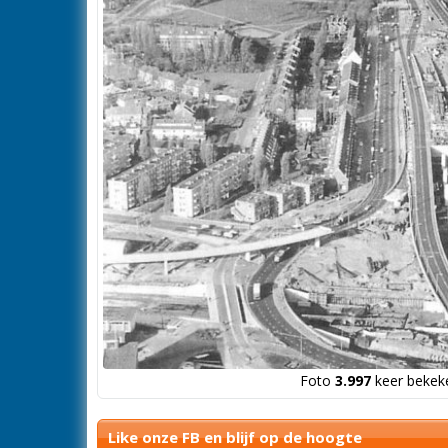
Foto
3.997
keer bekeke
Like onze FB en blijf op de hoogte