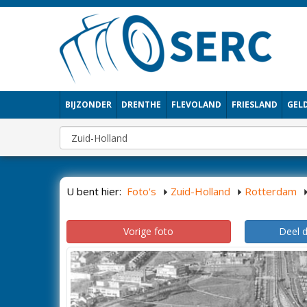
BIJZONDER
DRENTHE
FLEVOLAND
FRIESLAND
GEL
U bent hier:
Foto's
Zuid-Holland
Rotterdam
Vorige foto
Deel 