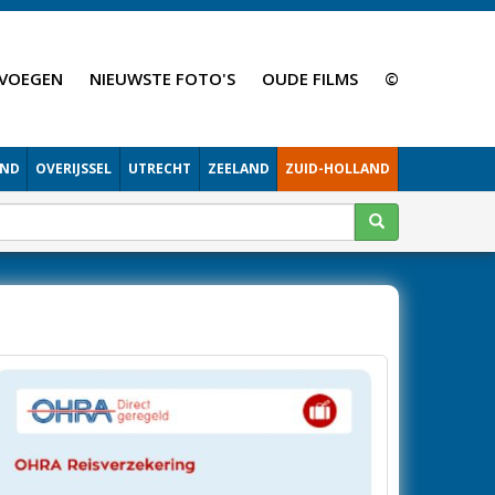
VOEGEN
NIEUWSTE FOTO'S
OUDE FILMS
©
AND
OVERIJSSEL
UTRECHT
ZEELAND
ZUID-HOLLAND