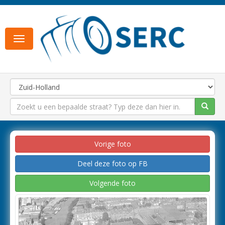
Toggle
navigation
Vorige foto
Deel deze foto op FB
Volgende foto