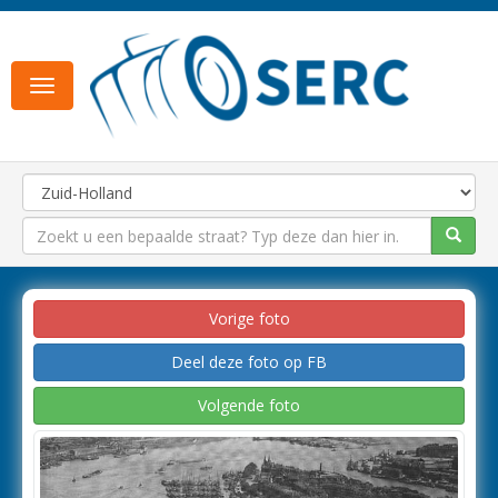
Toggle
navigation
Vorige foto
Deel deze foto op FB
Volgende foto