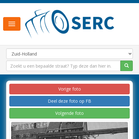
Toggle
navigation
Vorige foto
Deel deze foto op FB
Volgende foto