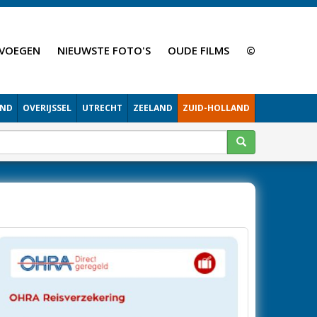
VOEGEN
NIEUWSTE FOTO'S
OUDE FILMS
©
AND
OVERIJSSEL
UTRECHT
ZEELAND
ZUID-HOLLAND