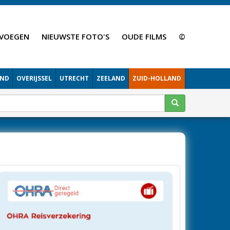
VOEGEN
NIEUWSTE FOTO'S
OUDE FILMS
©
AND
OVERIJSSEL
UTRECHT
ZEELAND
ZUID-HOLLAND