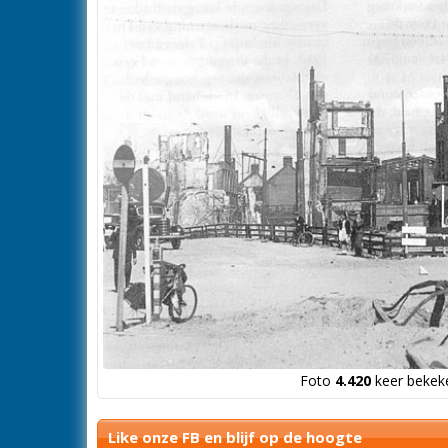
Foto
4.420
keer bekeke
Like onze FB en blijf op de hoogte