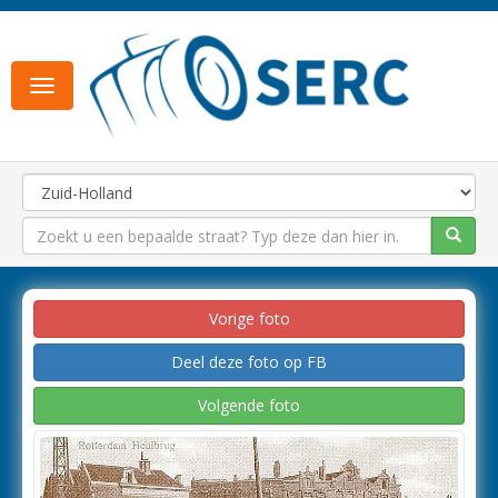
Toggle
navigation
Vorige foto
Deel deze foto op FB
Volgende foto