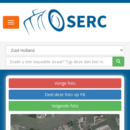
Toggle
navigation
Vorige foto
Deel deze foto op FB
Volgende foto