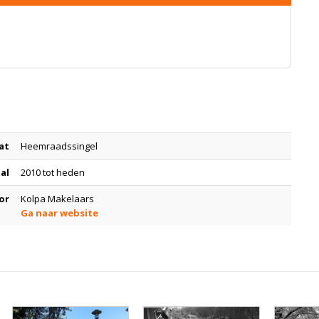
at
Heemraadssingel
tal
2010 tot heden
or
Kolpa Makelaars
Ga naar website