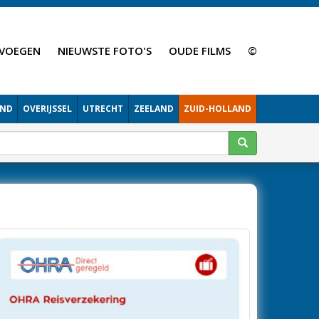
VOEGEN
NIEUWSTE FOTO'S
OUDE FILMS
©
AND
OVERIJSSEL
UTRECHT
ZEELAND
ZUID-HOLLAND