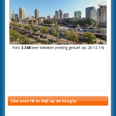
Foto
3.348
keer bekeken (meting gestart op: 26-12-14)
Like onze FB en blijf op de hoogte