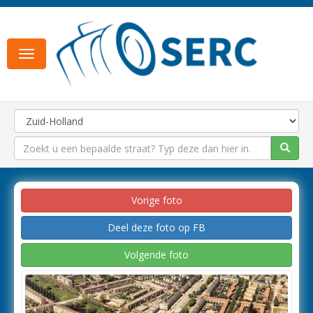
Toggle
navigation
Vorige foto
Deel deze foto op FB
Volgende foto