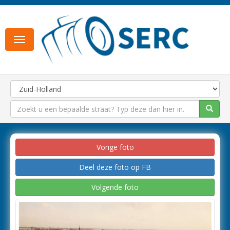
Toggle
navigation
Vorige foto
Deel deze foto op FB
Volgende foto